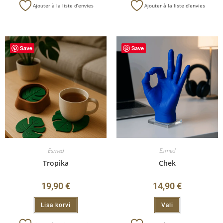
Ajouter à la liste d’envies
Ajouter à la liste d’envies
Save
Save
Esmed
Esmed
Tropika
Chek
19,90
€
14,90
€
Lisa korvi
Vali