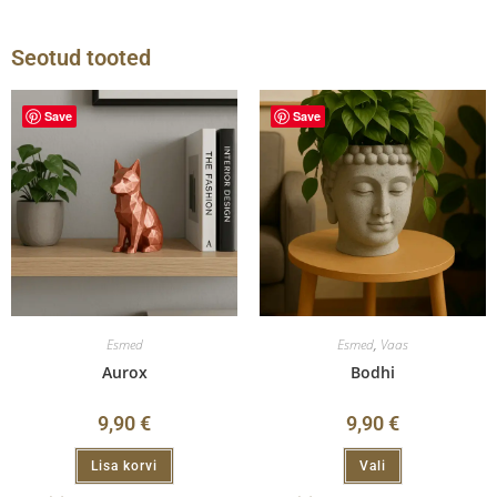
Seotud tooted
Save
Save
Esmed
Esmed
,
Vaas
Aurox
Bodhi
9,90
€
9,90
€
Lisa korvi
Vali