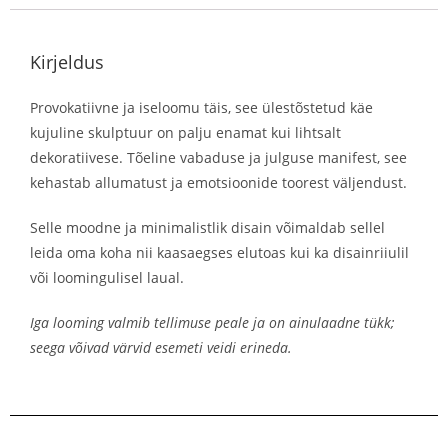
Kirjeldus
Provokatiivne ja iseloomu täis, see ülestõstetud käe
kujuline skulptuur on palju enamat kui lihtsalt
dekoratiivese. Tõeline vabaduse ja julguse manifest, see
kehastab allumatust ja emotsioonide toorest väljendust.
Selle moodne ja minimalistlik disain võimaldab sellel
leida oma koha nii kaasaegses elutoas kui ka disainriiulil
või loomingulisel laual.
Iga looming valmib tellimuse peale ja on ainulaadne tükk;
seega võivad värvid esemeti veidi erineda.