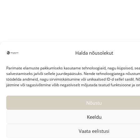
Halda nõusolekut
Parimate elamuste pakkumiseks kasutame tehnoloogiaid, nagu küpsised, s
salvestamiseks ja/või sellele juurdepääsuks. Nende tehnoloogiatega nõustu
töödelda andmeid, nagu sirvimiskäitumine või unikaalsed ID-d sellel saidil.
jätmine või tagasivõtmine võib negatiivselt mõjutada teatud funktsioone ja o
Nõustu
Keeldu
Vaata eelistusi