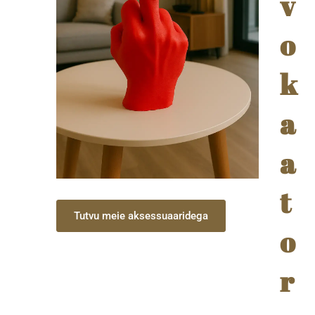
v
o
k
a
a
t
Tutvu meie aksessuaaridega
o
r