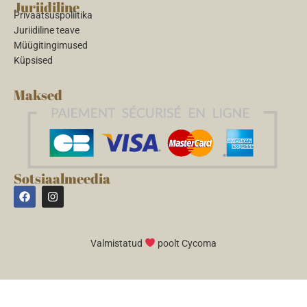
Juriidiline
Privaatsuspoliitika
Juriidiline teave
Müügitingimused
Küpsised
Maksed
Sotsiaalmeedia
Valmistatud
poolt Cycoma