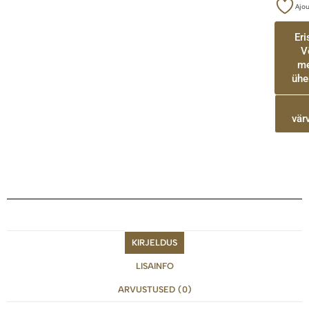
Ajou
Er
V
me
ühe
vär
KIRJELDUS
LISAINFO
ARVUSTUSED (0)