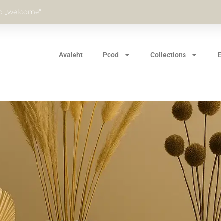
od „welcome“
Avaleht
Pood
Collections