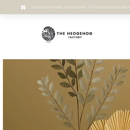
Saate esimeselt tellimuselt -10% soodustust: ko