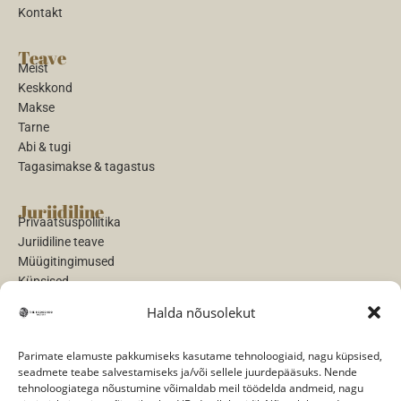
Kontakt
Teave
Meist
Keskkond
Makse
Tarne
Abi & tugi
Tagasimakse & tagastus
Juriidiline
Privaatsuspoliitika
Juriidiline teave
Müügitingimused
Küpsised
Halda nõusolekut
Maksed
Parimate elamuste pakkumiseks kasutame tehnoloogiaid, nagu küpsised,
seadmete teabe salvestamiseks ja/või sellele juurdepääsuks. Nende
tehnoloogiatega nõustumine võimaldab meil töödelda andmeid, nagu