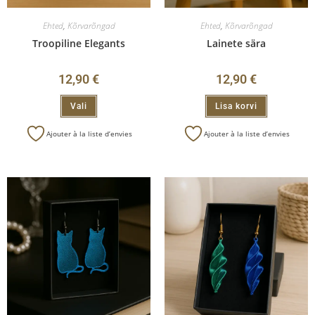
Ehted
,
Kõrvarõngad
Ehted
,
Kõrvarõngad
Troopiline Elegants
Lainete sära
12,90
€
12,90
€
Vali
Lisa korvi
Ajouter à la liste d’envies
Ajouter à la liste d’envies