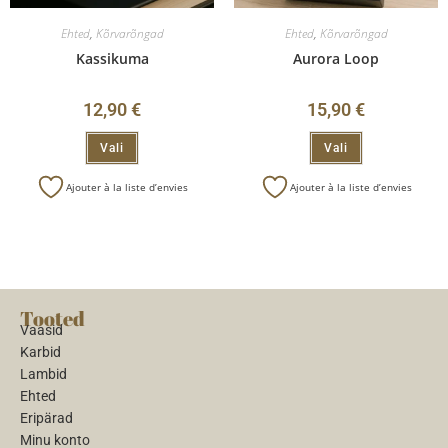
Ehted
,
Kõrvarõngad
Ehted
,
Kõrvarõngad
Kassikuma
Aurora Loop
12,90
€
15,90
€
Vali
Vali
Ajouter à la liste d’envies
Ajouter à la liste d’envies
Tooted
Vaasid
Karbid
Lambid
Ehted
Eripärad
Minu konto