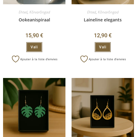
Ehted
,
Kõrvarõngad
Ehted
,
Kõrvarõngad
Ookeanispiraal
Laineline elegants
15,90
€
12,90
€
Vali
Vali
Ajouter à la liste d’envies
Ajouter à la liste d’envies