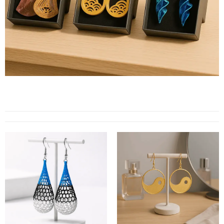
Sära
elegantsig
a