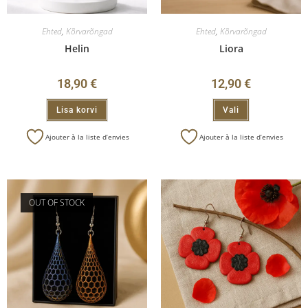
Ehted
,
Kõrvarõngad
Ehted
,
Kõrvarõngad
Helin
Liora
18,90
€
12,90
€
Lisa korvi
Vali
Ajouter à la liste d’envies
Ajouter à la liste d’envies
OUT OF STOCK