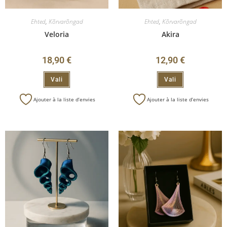
Ehted
,
Kõrvarõngad
Ehted
,
Kõrvarõngad
Veloria
Akira
18,90
€
12,90
€
Vali
Vali
Ajouter à la liste d’envies
Ajouter à la liste d’envies