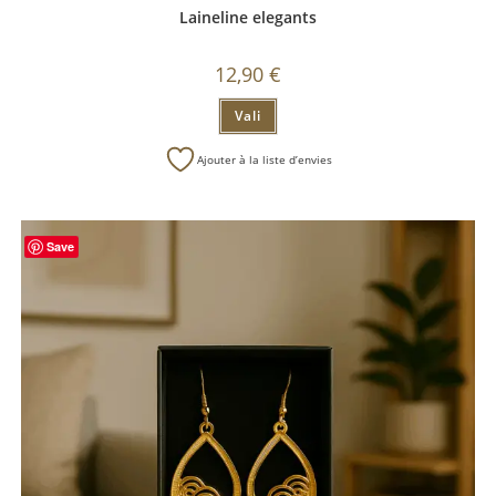
Laineline elegants
12,90
€
Vali
Ajouter à la liste d’envies
Save