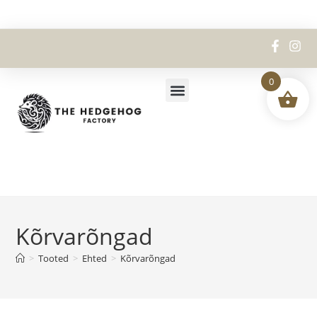
0
Minu konto
Kõrvarõngad
>
Tooted
>
Ehted
>
Kõrvarõngad