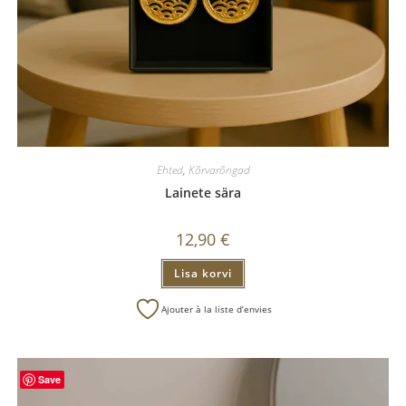
Ehted
,
Kõrvarõngad
Lainete sära
12,90
€
Lisa korvi
Ajouter à la liste d’envies
Save