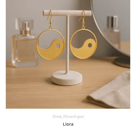
Ehted
,
Kõrvarõngad
Liora