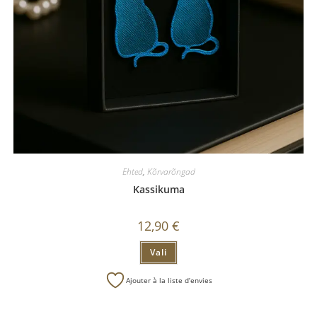
Ehted
,
Kõrvarõngad
Kassikuma
12,90
€
Vali
Ajouter à la liste d’envies