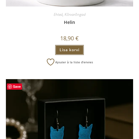
Ehted
,
Kõrvarõngad
Helin
18,90
€
Lisa korvi
Ajouter à la liste d’envies
Save