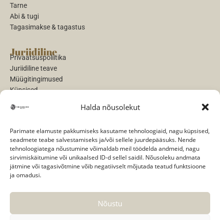
Tarne
Abi & tugi
Tagasimakse & tagastus
Juriidiline
Privaatsuspoliitika
Juriidiline teave
Müügitingimused
Küpsised
Halda nõusolekut
Maksed
Parimate elamuste pakkumiseks kasutame tehnoloogiaid, nagu küpsised,
seadmete teabe salvestamiseks ja/või sellele juurdepääsuks. Nende
tehnoloogiatega nõustumine võimaldab meil töödelda andmeid, nagu
sirvimiskäitumine või unikaalsed ID-d sellel saidil. Nõusoleku andmata
jätmine või tagasivõtmine võib negatiivselt mõjutada teatud funktsioone
Sotsiaalmeedia
ja omadusi.
Nõustu