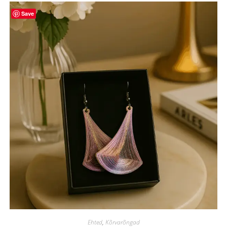
Save
Ehted
,
Kõrvarõngad