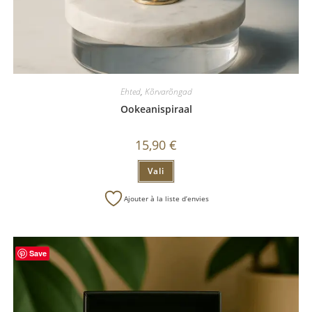
Ehted
,
Kõrvarõngad
Ookeanispiraal
15,90
€
Vali
Ajouter à la liste d’envies
Save