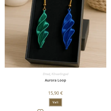
Ehted
,
Kõrvarõngad
Aurora Loop
15,90
€
Vali