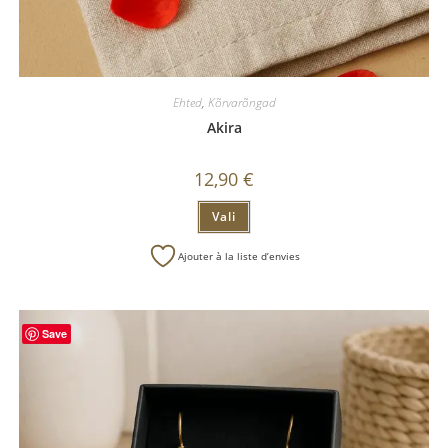
Ehted
,
Kõrvarõngad
Akira
12,90
€
Vali
Ajouter à la liste d’envies
Save