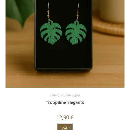
Ehted
,
Kõrvarõngad
Troopiline Elegants
12,90
€
Vali