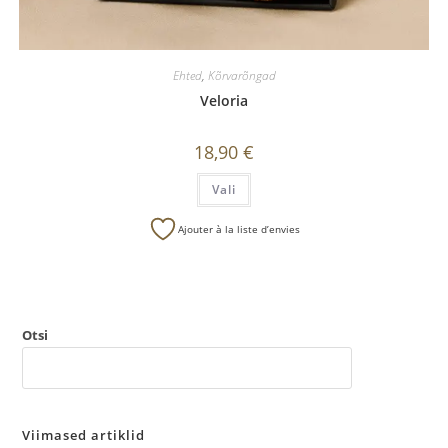
Ehted
,
Kõrvarõngad
Veloria
18,90
€
Vali
Ajouter à la liste d’envies
Otsi
OTSI
Viimased artiklid