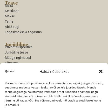
Teave
Meist
Keskkond
Makse
Tarne
Abi & tugi
Tagasimakse & tagastus
Juriidiline
Privaatsuspoliitika
Juriidiline teave
Müügitingimused
Küpsised
Halda nõusolekut
Maksed
Parimate elamuste pakkumiseks kasutame tehnoloogiaid, nagu küpsised,
seadmete teabe salvestamiseks ja/või sellele juurdepääsuks. Nende
tehnoloogiatega nõustumine võimaldab meil töödelda andmeid, nagu
sirvimiskäitumine või unikaalsed ID-d sellel saidil. Nõusoleku andmata
jätmine või tagasivõtmine võib negatiivselt mõjutada teatud funktsioone
Sotsiaalmeedia
ja omadusi.