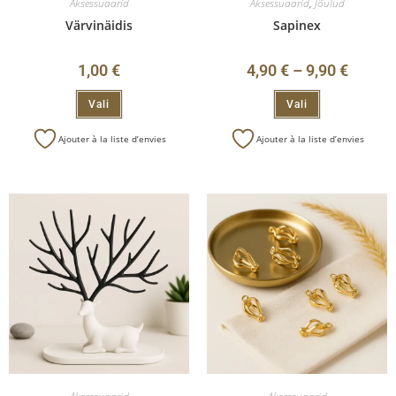
Aksessuaarid
Aksessuaarid
,
Jõulud
Värvinäidis
Sapinex
1,00
€
4,90
€
–
9,90
€
Vali
Vali
Ajouter à la liste d’envies
Ajouter à la liste d’envies