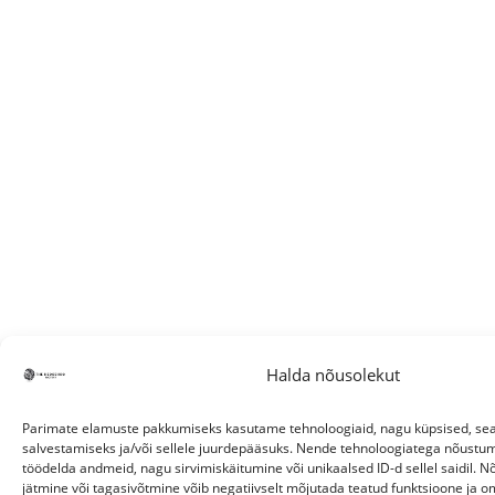
Halda nõusolekut
Parimate elamuste pakkumiseks kasutame tehnoloogiaid, nagu küpsised, s
salvestamiseks ja/või sellele juurdepääsuks. Nende tehnoloogiatega nõustu
töödelda andmeid, nagu sirvimiskäitumine või unikaalsed ID-d sellel saidil.
jätmine või tagasivõtmine võib negatiivselt mõjutada teatud funktsioone ja o