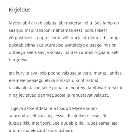
Kirjeldus
Mycea abil ärkab valgus läbi materjali ellu. See lamp on
saanud inspiratsiooni nähtamatutest looduslikest
võrgustikest – nagu seente või juurte struktuurid – ning
paistab silma skulpturaalse avatäitega alusega, mis on
ühtaegu keerukas ja voolav, näides ruumis orgaaniliselt
hargnevat.
Iga kurv ja ava loob peene valguse ja varju mängu, andes
esemele peaaegu elava kohalolu. Kontrastina
tasakaalustavad selle puhaste joontega lambivari tervikut
ning levitavad pehmet, sooja ja rahustavat valgust.
Tugeva aktsentdetailina loodud Mycea sobib
suurepäraselt kaasaegsesse, disainikesksesse või
luksuslikku interjööri. See püüab pilku, luues samal ajal
intiimse ja elegantse atmosfääri.