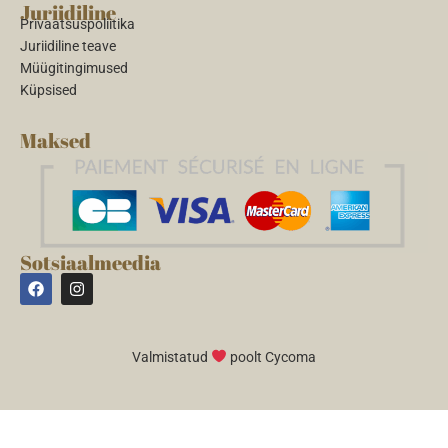
Juriidiline
Privaatsuspoliitika
Juriidiline teave
Müügitingimused
Küpsised
Maksed
Sotsiaalmeedia
Valmistatud
poolt Cycoma