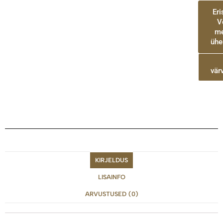
Er
V
me
ühe
vär
KIRJELDUS
LISAINFO
ARVUSTUSED (0)