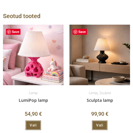
Seotud tooted
Save
Save
Lamp
Lamp
,
Sculpta
LumiPop lamp
Sculpta lamp
54,90
€
99,90
€
Vali
Vali