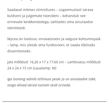
Saadaval mitmes viimistluses – sügavmustast särava
kuldseni ja julgemate toonideni – kohandub see
erinevate keskkondadega, säilitades oma ainulaadse
identiteedi.
Mycea on looduse, innovatsiooni ja valguse kohtumispaik
– lamp, mis ületab oma funktsiooni, et saada tõeliseks
disainiteoseks.
Jala mõõdud: 16,26 x 17 x 17,60 cm – Lambivarju mõõdud:
24 x 24 x 15 cm (Laualamp: M)
Iga looming valmib tellimuse peale ja on ainulaadne tükk;
seega võivad värvid esemeti veidi erineda.