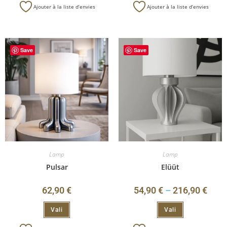
Ajouter à la liste d’envies
Ajouter à la liste d’envies
Save
Save
Lamp
Lamp
Pulsar
Elüüt
62,90
€
54,90
€
–
216,90
€
Vali
Vali