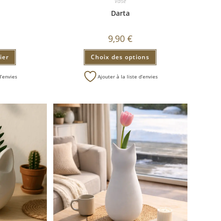
Vase
Darta
9,90
€
ier
Choix des options
d’envies
Ajouter à la liste d’envies