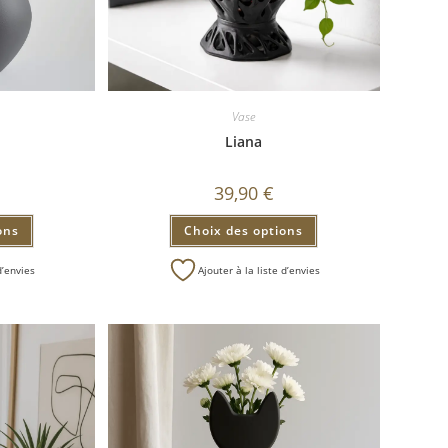
Vase
Liana
39,90
€
ons
Choix des options
d’envies
Ajouter à la liste d’envies