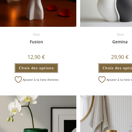
Vase
Vase
Fusion
Gemina
12,90
€
29,90
€
Choix des options
Choix des opti
Ajouter à la liste d’envies
Ajouter à la liste 