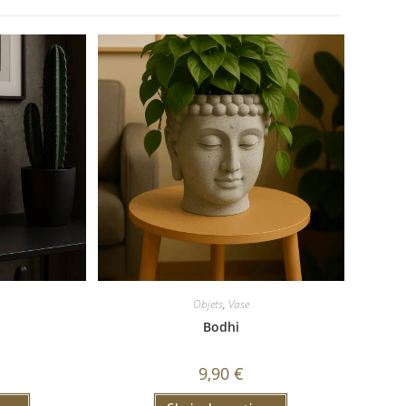
Objets
,
Vase
Bodhi
9,90
€