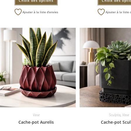
Choix des options
Choix des opti
Ajouter à la liste d’envies
Ajouter à la liste 
Vase
Sculpta
,
Vase
Cache-pot Aurelis
Cache-pot Scul