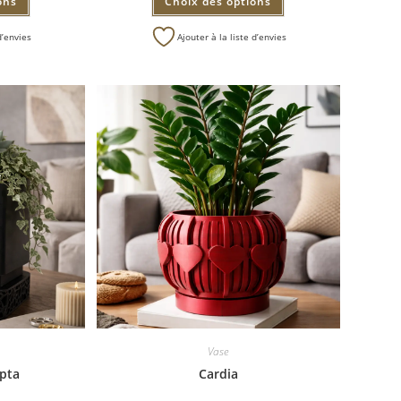
ons
Choix des options
d’envies
Ajouter à la liste d’envies
Vase
pta
Cardia