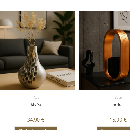
Vase
Vase
Alvéa
Arka
34,90
€
15,90
€