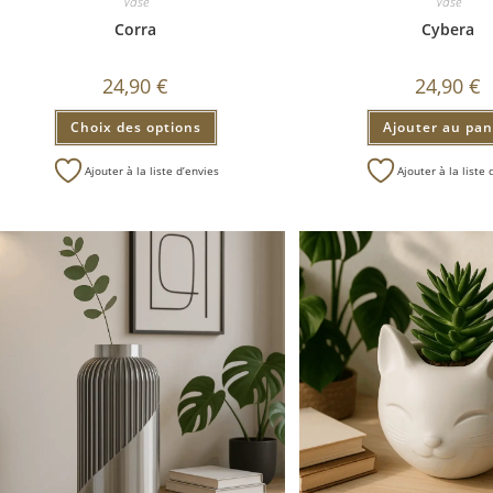
Vase
Vase
Corra
Cybera
24,90
€
24,90
€
Choix des options
Ajouter au pan
Ajouter à la liste d’envies
Ajouter à la liste 