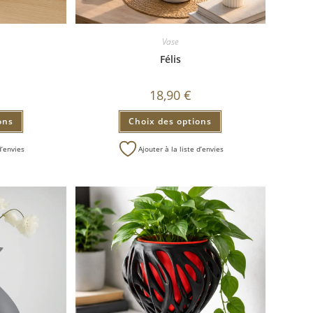
Vase
Félis
18,90
€
ons
Choix des options
d’envies
Ajouter à la liste d’envies