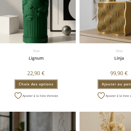
Vase
Vase
Lignum
Linja
22,90
€
99,90
€
Choix des options
Ajouter au pan
Ajouter à la liste d’envies
Ajouter à la liste 