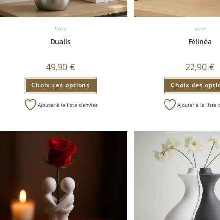
Vase
Vase
Dualis
Félinéa
49,90
€
22,90
€
Choix des options
Choix des opti
Ajouter à la liste d’envies
Ajouter à la liste 