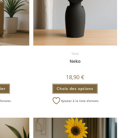
Vase
Neko
18,90
€
ier
Choix des options
d’envies
Ajouter à la liste d’envies