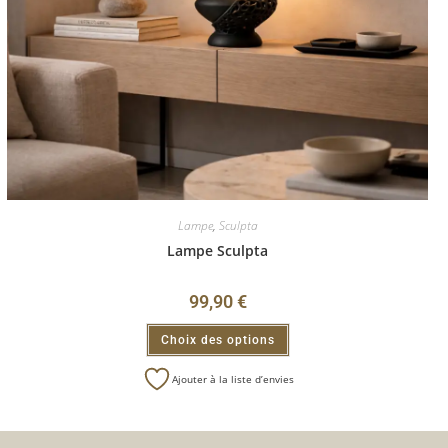
Lampe
,
Sculpta
Lampe Sculpta
99,90
€
Choix des options
Ajouter à la liste d’envies