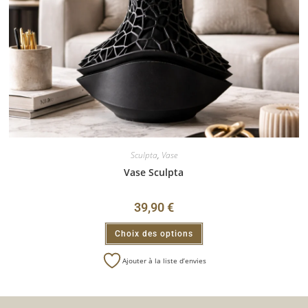
Sculpta
,
Vase
Vase Sculpta
39,90
€
Choix des options
Ajouter à la liste d’envies