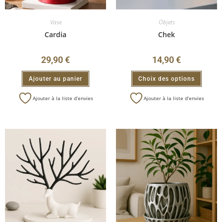
Vase
Objets
Cardia
Chek
29,90
€
14,90
€
Ajouter au panier
Choix des options
Ajouter à la liste d’envies
Ajouter à la liste d’envies