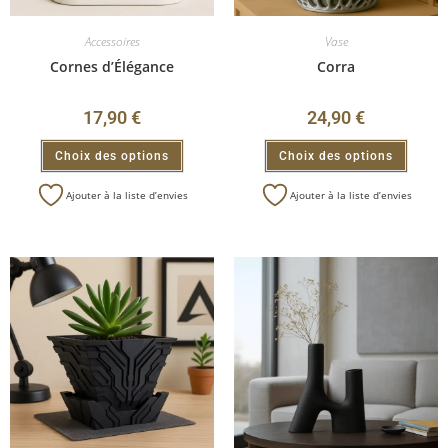
Accessoires
Vase
Cornes d’Élégance
Corra
17,90
€
24,90
€
Choix des options
Choix des options
Ajouter à la liste d’envies
Ajouter à la liste d’envies