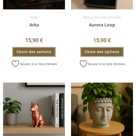
Vase
Bijoux
,
Boucles d'oreilles
Arka
Aurora Loop
15,90
€
15,90
€
Choix des options
Choix des options
Ajouter à la liste d’envies
Ajouter à la liste d’envies