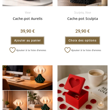
Vase
Sculpta
,
Vase
Cache-pot Aurelis
Cache-pot Sculpta
39,90
€
29,90
€
Ajouter au panier
Choix des options
Ajouter à la liste d’envies
Ajouter à la liste d’envies