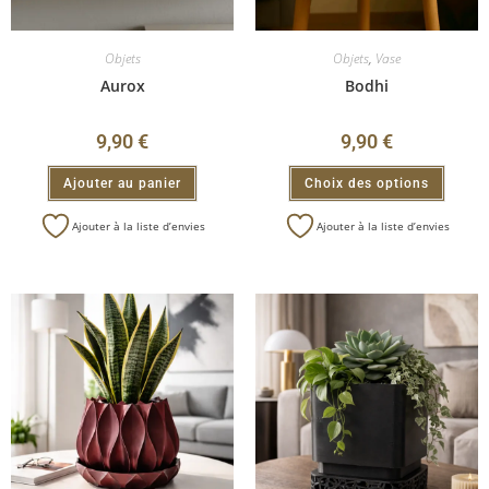
Objets
Objets
,
Vase
Aurox
Bodhi
9,90
€
9,90
€
Ajouter au panier
Choix des options
Ajouter à la liste d’envies
Ajouter à la liste d’envies