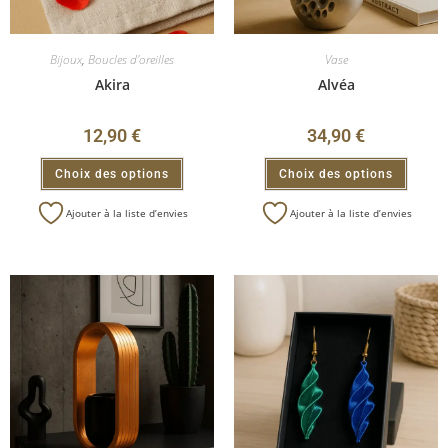
Bijoux
,
Boucles d'oreilles
Vase
Akira
Alvéa
12,90
€
34,90
€
Choix des options
Choix des options
Ajouter à la liste d’envies
Ajouter à la liste d’envies